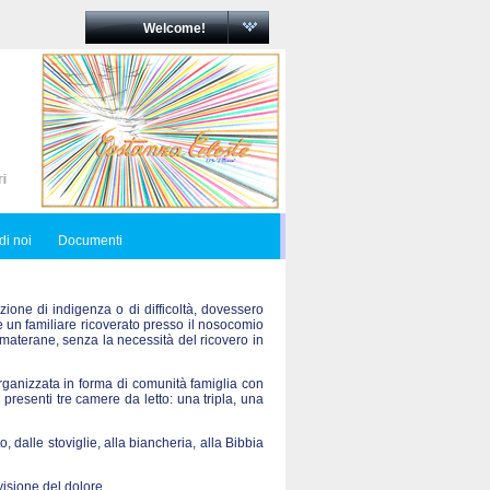
Welcome!
di noi
Documenti
zione di indigenza o di difficoltà, dovessero
re un familiare ricoverato presso il nosocomio
materane, senza la necessità del ricovero in
ganizzata in forma di comunità famiglia con
 presenti tre camere da letto: una tripla, una
o, dalle stoviglie, alla biancheria, alla Bibbia
visione del dolore.