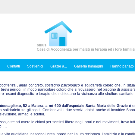
Contatti
Sostienici
Grazie a...
Galleria Immagini
Hanno parlato 
coglienza
,
aiuto concreto
,
sostegno psicologico
e
solidarietà
coloro che, in situa
 brevi periodi, in modo particolare coloro che si trovassero nel bisogno di assiste
 esami diagnostici e terapie che richiedano la vicinanza alle strutture sanitarie 
tescaglioso, 52 a Matera, a mt 600 dall’ospedale Santa Maria delle Grazie è
or
solidarietà tra gli ospiti. Confortevoli i due servizi, dotati anche di lavatrice Sono
levisione, armadi e scrittoi.
esso, oltre ad avere le chiavi per sentirsi libero negli orari e nei movimenti, trova tutt
nto …
la vita quotidiana, nascono i presupposti per l’aiuto reciproco, l’amicizia e la condi