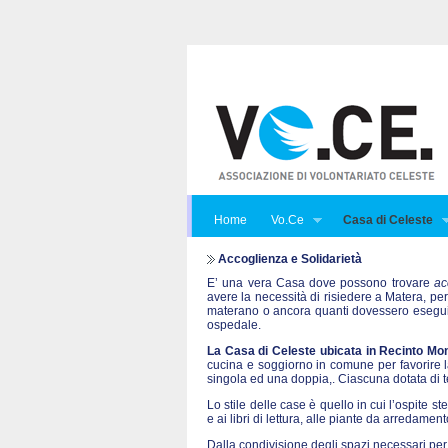
Home
Vo.Ce
Casa di Celeste
Accoglienza e Solidarietà
E’ una vera Casa dove possono trovare
ac
avere la necessità di risiedere a Matera, per
materano o ancora quanti dovessero eseguire
ospedale.
La Casa di Celeste ubicata in Recinto Mon
cucina e soggiorno in comune per favorire la 
singola ed una doppia,. Ciascuna dotata di te
Lo stile delle case è quello in cui l’ospite st
e ai libri di lettura, alle piante da arredame
Dalla condivisione degli spazi necessari per 