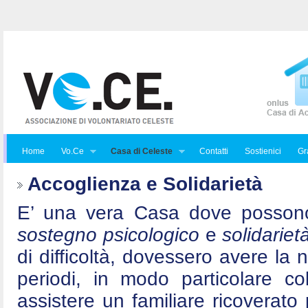
Home
Vo.Ce
Casa di Celeste
Contatti
Sostienici
Gra
Accoglienza e Solidarietà
E’ una vera Casa dove posson
sostegno psicologico
e
solidariet
di difficoltà, dovessero avere la 
periodi, in modo particolare c
assistere un familiare ricoverat