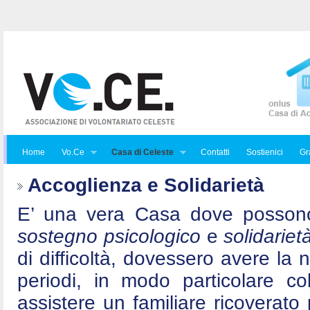
Home
Vo.Ce
Casa di Celeste
Contatti
Sostienici
Gra
Accoglienza e Solidarietà
E’ una vera Casa dove posson
sostegno psicologico
e
solidariet
di difficoltà, dovessero avere la 
periodi, in modo particolare c
assistere un familiare ricoverat