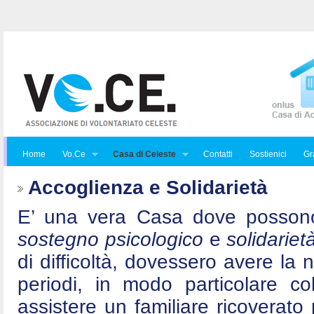
Home
Vo.Ce
Casa di Celeste
Contatti
Sostienici
Gra
Accoglienza e Solidarietà
E’ una vera Casa dove posson
sostegno psicologico
e
solidariet
di difficoltà, dovessero avere la 
periodi, in modo particolare c
assistere un familiare ricoverat