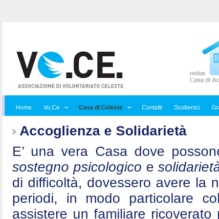
Home
Vo.Ce
Casa di Celeste
Contatti
Sostienici
Gra
Accoglienza e Solidarietà
E’ una vera Casa dove posson
sostegno psicologico
e
solidariet
di difficoltà, dovessero avere la 
periodi, in modo particolare c
assistere un familiare ricoverat