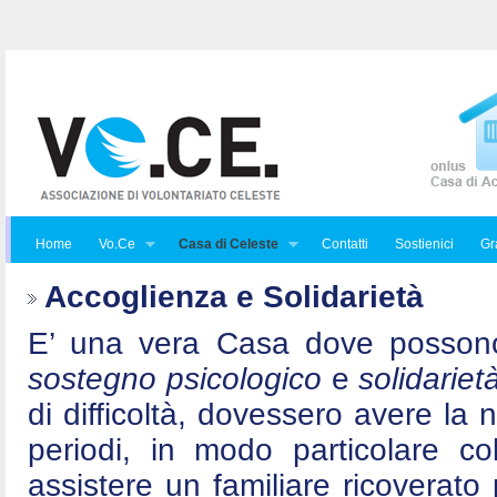
Home
Vo.Ce
Casa di Celeste
Contatti
Sostienici
Gra
Accoglienza e Solidarietà
E’ una vera Casa dove posson
sostegno psicologico
e
solidariet
di difficoltà, dovessero avere la 
periodi, in modo particolare c
assistere un familiare ricoverat