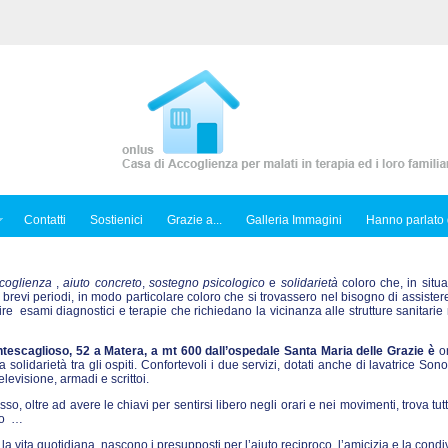
Contatti
Sostienici
Grazie a...
Galleria Immagini
Hanno parlato 
coglienza
,
aiuto concreto
,
sostegno psicologico
e
solidarietà
coloro che, in situa
 brevi periodi, in modo particolare coloro che si trovassero nel bisogno di assiste
 esami diagnostici e terapie che richiedano la vicinanza alle strutture sanitarie 
tescaglioso, 52 a Matera, a mt 600 dall’ospedale Santa Maria delle Grazie è
or
solidarietà tra gli ospiti. Confortevoli i due servizi, dotati anche di lavatrice Sono
levisione, armadi e scrittoi.
esso, oltre ad avere le chiavi per sentirsi libero negli orari e nei movimenti, trova tutt
nto …
la vita quotidiana, nascono i presupposti per l’aiuto reciproco, l’amicizia e la condi