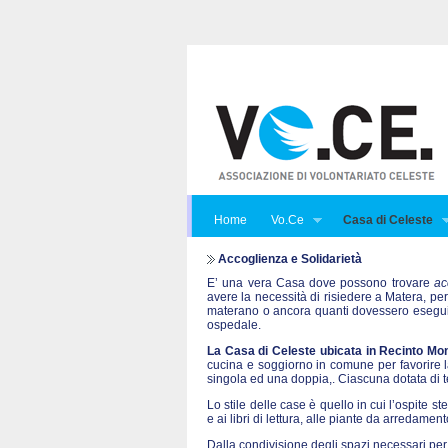
Home
Vo.Ce
Casa di Celeste
Accoglienza e Solidarietà
E’ una vera Casa dove possono trovare
ac
avere la necessità di risiedere a Matera, per
materano o ancora quanti dovessero eseguire
ospedale.
La Casa di Celeste ubicata in Recinto Mon
cucina e soggiorno in comune per favorire la 
singola ed una doppia,. Ciascuna dotata di te
Lo stile delle case è quello in cui l’ospite st
e ai libri di lettura, alle piante da arredame
Dalla condivisione degli spazi necessari per 