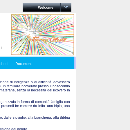
Welcome!
di noi
Documenti
zione di indigenza o di difficoltà, dovessero
re un familiare ricoverato presso il nosocomio
materane, senza la necessità del ricovero in
ganizzata in forma di comunità famiglia con
 presenti tre camere da letto: una tripla, una
o, dalle stoviglie, alla biancheria, alla Bibbia
visione del dolore.