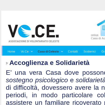
Home
Vo.Ce
Casa di Celeste
Contatti
Sostienici
Gra
Accoglienza e Solidarietà
E’ una vera Casa dove posson
sostegno psicologico
e
solidariet
di difficoltà, dovessero avere la 
periodi, in modo particolare c
assistere un familiare ricoverat