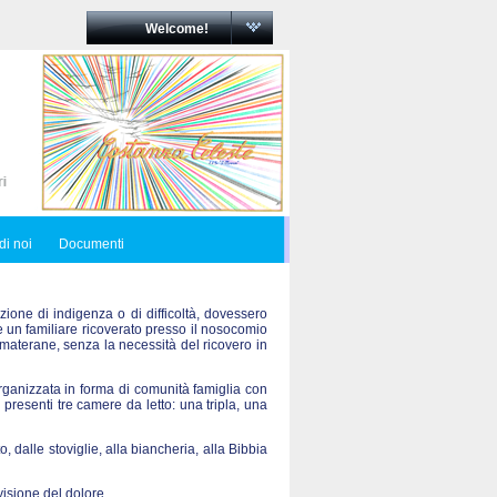
Welcome!
di noi
Documenti
zione di indigenza o di difficoltà, dovessero
re un familiare ricoverato presso il nosocomio
materane, senza la necessità del ricovero in
ganizzata in forma di comunità famiglia con
 presenti tre camere da letto: una tripla, una
o, dalle stoviglie, alla biancheria, alla Bibbia
visione del dolore.