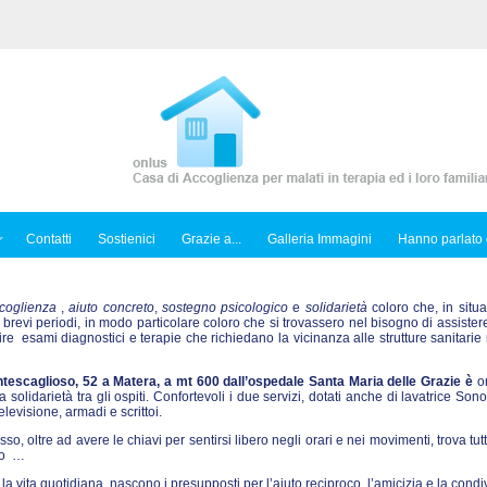
Contatti
Sostienici
Grazie a...
Galleria Immagini
Hanno parlato 
coglienza
,
aiuto concreto
,
sostegno psicologico
e
solidarietà
coloro che, in situa
 brevi periodi, in modo particolare coloro che si trovassero nel bisogno di assiste
 esami diagnostici e terapie che richiedano la vicinanza alle strutture sanitarie 
tescaglioso, 52 a Matera, a mt 600 dall’ospedale Santa Maria delle Grazie è
or
solidarietà tra gli ospiti. Confortevoli i due servizi, dotati anche di lavatrice Sono
levisione, armadi e scrittoi.
esso, oltre ad avere le chiavi per sentirsi libero negli orari e nei movimenti, trova tutt
nto …
la vita quotidiana, nascono i presupposti per l’aiuto reciproco, l’amicizia e la condi