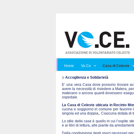
Home
Vo.Ce
Casa di Celeste
Accoglienza e Solidarietà
E’ una vera Casa dove possono trovare
ac
avere la necessità di risiedere a Matera, per
materano o ancora quanti dovessero eseguire
ospedale.
La Casa di Celeste ubicata in Recinto Mon
cucina e soggiorno in comune per favorire la 
singola ed una doppia,. Ciascuna dotata di te
Lo stile delle case è quello in cui l’ospite st
e ai libri di lettura, alle piante da arredame
Dalla condivisione degli spazi necessari per 