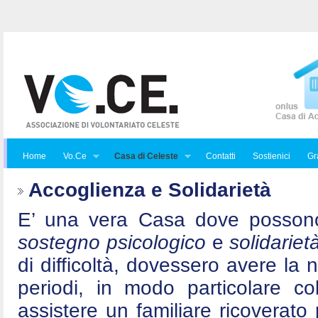
Home
Vo.Ce
Casa di Celeste
Contatti
Sostienici
Gra
Accoglienza e Solidarietà
E’ una vera Casa dove posson
sostegno psicologico
e
solidariet
di difficoltà, dovessero avere la 
periodi, in modo particolare c
assistere un familiare ricoverat