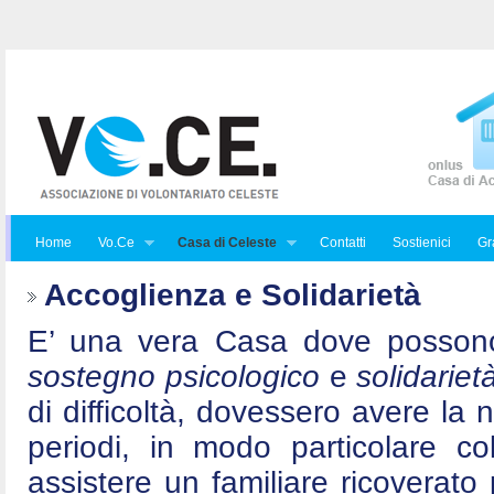
Home
Vo.Ce
Casa di Celeste
Contatti
Sostienici
Gra
Accoglienza e Solidarietà
E’ una vera Casa dove posson
sostegno psicologico
e
solidariet
di difficoltà, dovessero avere la 
periodi, in modo particolare c
assistere un familiare ricoverat