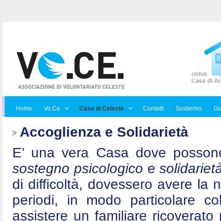
Home
Vo.Ce
Casa di Celeste
Contatti
Sostienici
Gra
Accoglienza e Solidarietà
E’ una vera Casa dove posson
sostegno psicologico
e
solidariet
di difficoltà, dovessero avere la 
periodi, in modo particolare c
assistere un familiare ricoverat