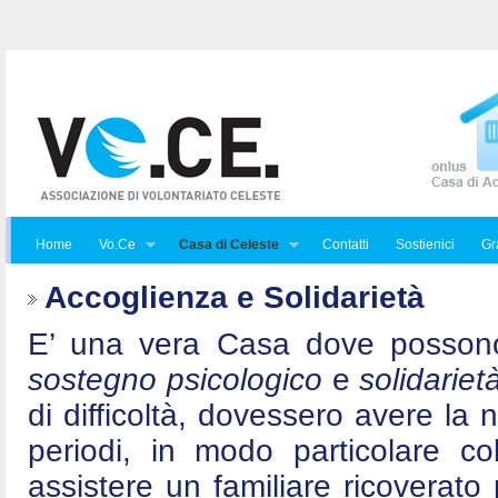
Home
Vo.Ce
Casa di Celeste
Contatti
Sostienici
Gra
Accoglienza e Solidarietà
E’ una vera Casa dove posson
sostegno psicologico
e
solidariet
di difficoltà, dovessero avere la 
periodi, in modo particolare c
assistere un familiare ricoverat