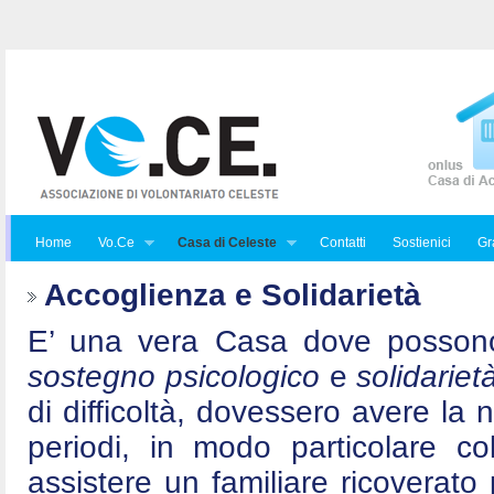
Home
Vo.Ce
Casa di Celeste
Contatti
Sostienici
Gra
Accoglienza e Solidarietà
E’ una vera Casa dove posson
sostegno psicologico
e
solidariet
di difficoltà, dovessero avere la 
periodi, in modo particolare c
assistere un familiare ricoverat