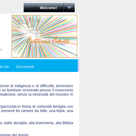
Welcome!
di noi
Documenti
zione di indigenza o di difficoltà, dovessero
re un familiare ricoverato presso il nosocomio
materane, senza la necessità del ricovero in
ganizzata in forma di comunità famiglia con
 presenti tre camere da letto: una tripla, una
o, dalle stoviglie, alla biancheria, alla Bibbia
visione del dolore.