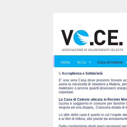
Home
Vo.Ce
Casa di Celeste
Accoglienza e Solidarietà
E’ una vera Casa dove possono trovare
ac
avere la necessità di risiedere a Matera, per
materano o ancora quanti dovessero eseguire
ospedale.
La Casa di Celeste ubicata in Recinto Mon
cucina e soggiorno in comune per favorire la 
singola ed una doppia,. Ciascuna dotata di te
Lo stile delle case è quello in cui l’ospite st
e ai libri di lettura, alle piante da arredame
Dalla condivisione degli spazi necessari per 