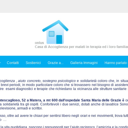
Contatti
Sostienici
Grazie a...
Galleria Immagini
Hanno parlato 
coglienza
,
aiuto concreto
,
sostegno psicologico
e
solidarietà
coloro che, in situa
 brevi periodi, in modo particolare coloro che si trovassero nel bisogno di assiste
 esami diagnostici e terapie che richiedano la vicinanza alle strutture sanitarie 
tescaglioso, 52 a Matera, a mt 600 dall’ospedale Santa Maria delle Grazie è
or
solidarietà tra gli ospiti. Confortevoli i due servizi, dotati anche di lavatrice Sono
levisione, armadi e scrittoi.
esso, oltre ad avere le chiavi per sentirsi libero negli orari e nei movimenti, trova tutt
nto …
la vita quotidiana, nascono i presupposti per l’aiuto reciproco, l’amicizia e la condi