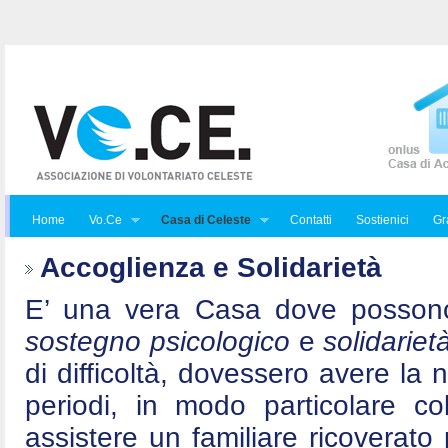
Home
Vo.Ce
Casa di Celeste
Contatti
Sostienici
Gra
Accoglienza e Solidarietà
E’ una vera Casa dove posson
sostegno psicologico
e
solidariet
di difficoltà, dovessero avere la 
periodi, in modo particolare c
assistere un familiare ricoverat