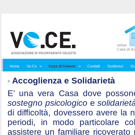
Home
Vo.Ce
Casa di Celeste
Contatti
Sostienici
Gra
Accoglienza e Solidarietà
E’ una vera Casa dove posson
sostegno psicologico
e
solidariet
di difficoltà, dovessero avere la 
periodi, in modo particolare c
assistere un familiare ricoverat