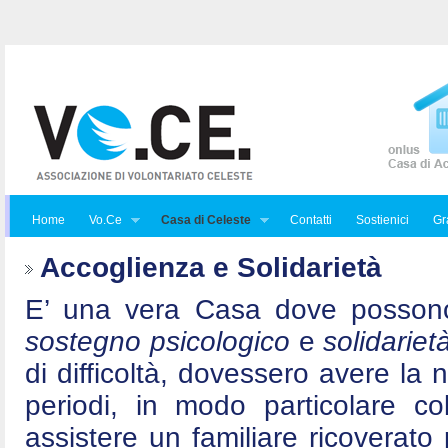
Home
Vo.Ce
Casa di Celeste
Contatti
Sostienici
Gra
Accoglienza e Solidarietà
E’ una vera Casa dove posson
sostegno psicologico
e
solidariet
di difficoltà, dovessero avere la 
periodi, in modo particolare c
assistere un familiare ricoverat