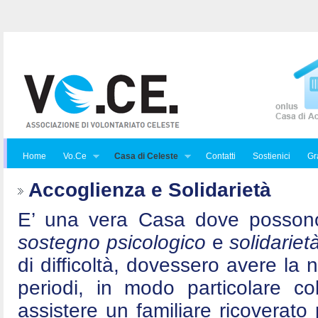
Home
Vo.Ce
Casa di Celeste
Contatti
Sostienici
Gra
Accoglienza e Solidarietà
E’ una vera Casa dove posson
sostegno psicologico
e
solidariet
di difficoltà, dovessero avere la 
periodi, in modo particolare c
assistere un familiare ricoverat