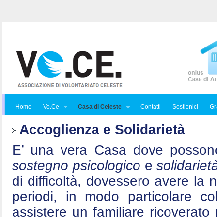
Home
Vo.Ce
Casa di Celeste
Contatti
Sostienici
Gra
Accoglienza e Solidarietà
E’ una vera Casa dove posson
sostegno psicologico
e
solidariet
di difficoltà, dovessero avere la 
periodi, in modo particolare c
assistere un familiare ricoverat