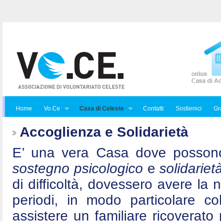
Home
Vo.Ce
Casa di Celeste
Contatti
Sostienici
Gra
Accoglienza e Solidarietà
E’ una vera Casa dove posson
sostegno psicologico
e
solidariet
di difficoltà, dovessero avere la 
periodi, in modo particolare c
assistere un familiare ricoverat