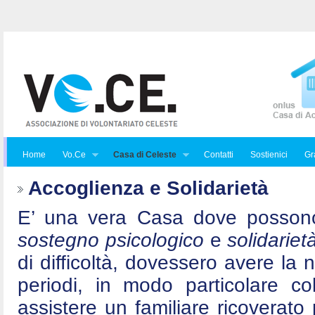
Home
Vo.Ce
Casa di Celeste
Contatti
Sostienici
Gra
Accoglienza e Solidarietà
E’ una vera Casa dove posson
sostegno psicologico
e
solidariet
di difficoltà, dovessero avere la 
periodi, in modo particolare c
assistere un familiare ricoverat