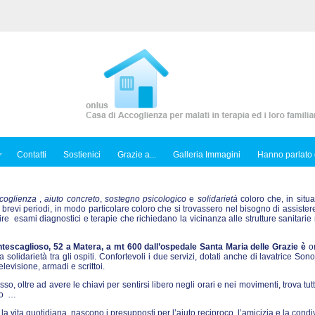
Contatti
Sostienici
Grazie a...
Galleria Immagini
Hanno parlato 
coglienza
,
aiuto concreto
,
sostegno psicologico
e
solidarietà
coloro che, in situa
 brevi periodi, in modo particolare coloro che si trovassero nel bisogno di assiste
 esami diagnostici e terapie che richiedano la vicinanza alle strutture sanitarie 
tescaglioso, 52 a Matera, a mt 600 dall’ospedale Santa Maria delle Grazie è
or
solidarietà tra gli ospiti. Confortevoli i due servizi, dotati anche di lavatrice Sono
levisione, armadi e scrittoi.
esso, oltre ad avere le chiavi per sentirsi libero negli orari e nei movimenti, trova tutt
nto …
la vita quotidiana, nascono i presupposti per l’aiuto reciproco, l’amicizia e la condi