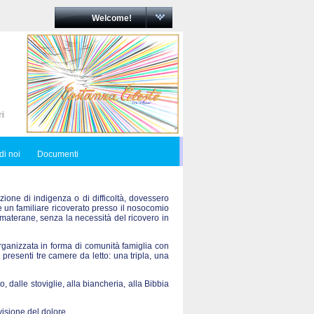
Welcome!
di noi
Documenti
zione di indigenza o di difficoltà, dovessero
re un familiare ricoverato presso il nosocomio
materane, senza la necessità del ricovero in
ganizzata in forma di comunità famiglia con
 presenti tre camere da letto: una tripla, una
o, dalle stoviglie, alla biancheria, alla Bibbia
visione del dolore.