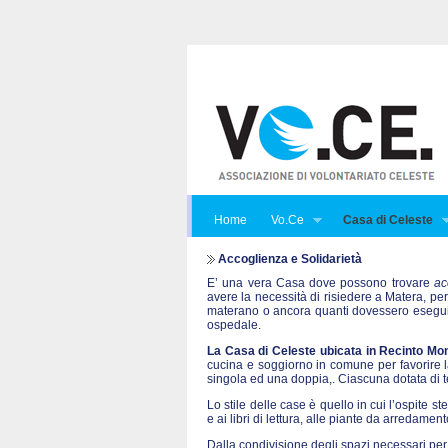
Home
Vo.Ce
Casa di Celeste
Accoglienza e Solidarietà
E’ una vera Casa dove possono trovare
ac
avere la necessità di risiedere a Matera, per
materano o ancora quanti dovessero eseguire
ospedale.
La Casa di Celeste ubicata in Recinto Mon
cucina e soggiorno in comune per favorire la 
singola ed una doppia,. Ciascuna dotata di te
Lo stile delle case è quello in cui l’ospite st
e ai libri di lettura, alle piante da arredame
Dalla condivisione degli spazi necessari per 