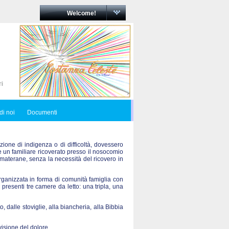
Welcome!
di noi
Documenti
zione di indigenza o di difficoltà, dovessero
re un familiare ricoverato presso il nosocomio
materane, senza la necessità del ricovero in
ganizzata in forma di comunità famiglia con
 presenti tre camere da letto: una tripla, una
o, dalle stoviglie, alla biancheria, alla Bibbia
visione del dolore.