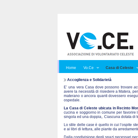
Home
Vo.Ce
Casa di Celeste
Accoglienza e Solidarietà
E’ una vera Casa dove possono trovare
ac
avere la necessità di risiedere a Matera, per
materano o ancora quanti dovessero eseguire
ospedale.
La Casa di Celeste ubicata in Recinto Mon
cucina e soggiorno in comune per favorire la 
singola ed una doppia,. Ciascuna dotata di te
Lo stile delle case è quello in cui l’ospite st
e ai libri di lettura, alle piante da arredame
Dalla condivisione degli spazi necessari per 