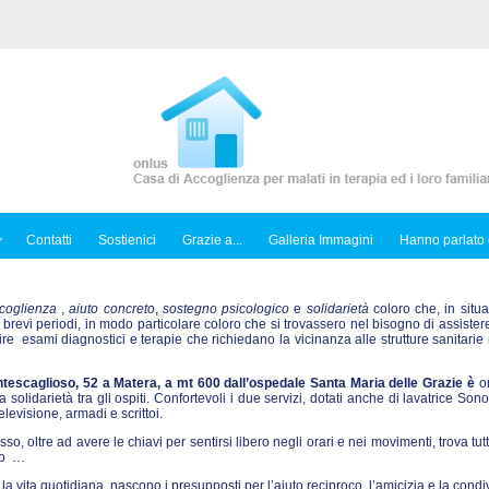
Contatti
Sostienici
Grazie a...
Galleria Immagini
Hanno parlato 
coglienza
,
aiuto concreto
,
sostegno psicologico
e
solidarietà
coloro che, in situa
 brevi periodi, in modo particolare coloro che si trovassero nel bisogno di assiste
 esami diagnostici e terapie che richiedano la vicinanza alle strutture sanitarie 
tescaglioso, 52 a Matera, a mt 600 dall’ospedale Santa Maria delle Grazie è
or
solidarietà tra gli ospiti. Confortevoli i due servizi, dotati anche di lavatrice Sono
levisione, armadi e scrittoi.
esso, oltre ad avere le chiavi per sentirsi libero negli orari e nei movimenti, trova tutt
nto …
la vita quotidiana, nascono i presupposti per l’aiuto reciproco, l’amicizia e la condi