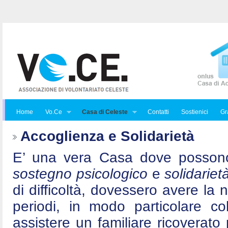
Home
Vo.Ce
Casa di Celeste
Contatti
Sostienici
Gra
Accoglienza e Solidarietà
E’ una vera Casa dove posson
sostegno psicologico
e
solidariet
di difficoltà, dovessero avere la 
periodi, in modo particolare c
assistere un familiare ricoverat