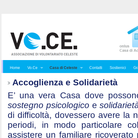
Home
Vo.Ce
Casa di Celeste
Contatti
Sostienici
Gra
Accoglienza e Solidarietà
E’ una vera Casa dove posson
sostegno psicologico
e
solidariet
di difficoltà, dovessero avere la 
periodi, in modo particolare c
assistere un familiare ricoverat