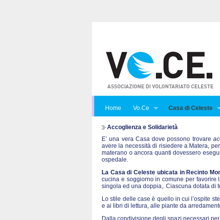
Home
Vo.Ce
Casa di Celeste
Accoglienza e Solidarietà
E’ una vera Casa dove possono trovare
ac
avere la necessità di risiedere a Matera, per
materano o ancora quanti dovessero eseguire
ospedale.
La Casa di Celeste ubicata in Recinto Mon
cucina e soggiorno in comune per favorire la 
singola ed una doppia,. Ciascuna dotata di te
Lo stile delle case è quello in cui l’ospite st
e ai libri di lettura, alle piante da arredame
Dalla condivisione degli spazi necessari per 