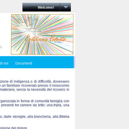
Welcome!
di noi
Documenti
zione di indigenza o di difficoltà, dovessero
re un familiare ricoverato presso il nosocomio
materane, senza la necessità del ricovero in
ganizzata in forma di comunità famiglia con
 presenti tre camere da letto: una tripla, una
o, dalle stoviglie, alla biancheria, alla Bibbia
visione del dolore.