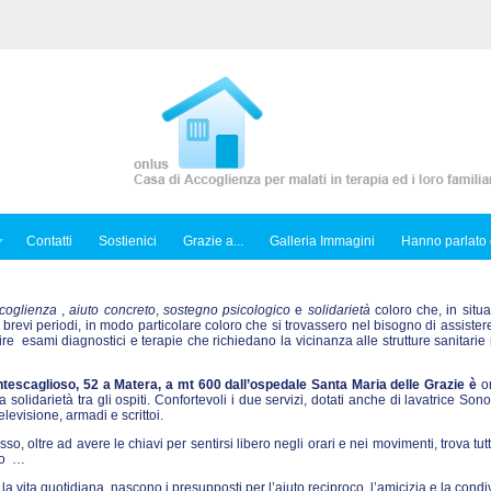
Contatti
Sostienici
Grazie a...
Galleria Immagini
Hanno parlato 
coglienza
,
aiuto concreto
,
sostegno psicologico
e
solidarietà
coloro che, in situa
 brevi periodi, in modo particolare coloro che si trovassero nel bisogno di assiste
 esami diagnostici e terapie che richiedano la vicinanza alle strutture sanitarie 
tescaglioso, 52 a Matera, a mt 600 dall’ospedale Santa Maria delle Grazie è
or
solidarietà tra gli ospiti. Confortevoli i due servizi, dotati anche di lavatrice Sono
levisione, armadi e scrittoi.
esso, oltre ad avere le chiavi per sentirsi libero negli orari e nei movimenti, trova tutt
nto …
la vita quotidiana, nascono i presupposti per l’aiuto reciproco, l’amicizia e la condi