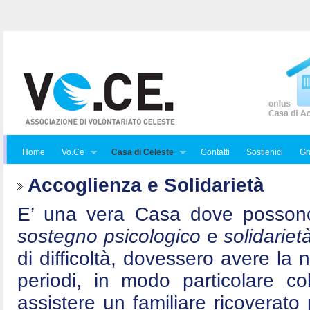
Home
Vo.Ce
Casa di Celeste
Contatti
Sostienici
Gra
Accoglienza e Solidarietà
E’ una vera Casa dove posson
sostegno psicologico
e
solidariet
di difficoltà, dovessero avere la 
periodi, in modo particolare c
assistere un familiare ricoverat