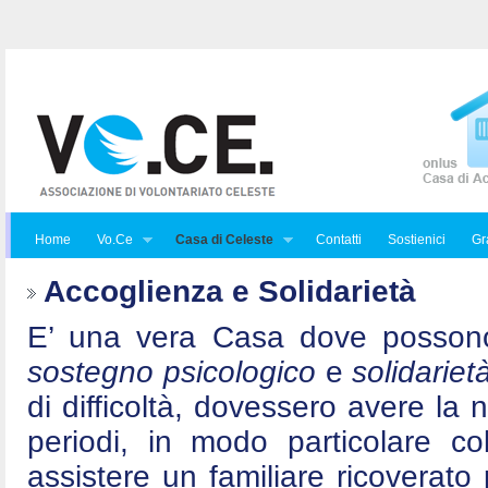
Home
Vo.Ce
Casa di Celeste
Contatti
Sostienici
Gra
Accoglienza e Solidarietà
E’ una vera Casa dove posson
sostegno psicologico
e
solidariet
di difficoltà, dovessero avere la 
periodi, in modo particolare c
assistere un familiare ricoverat