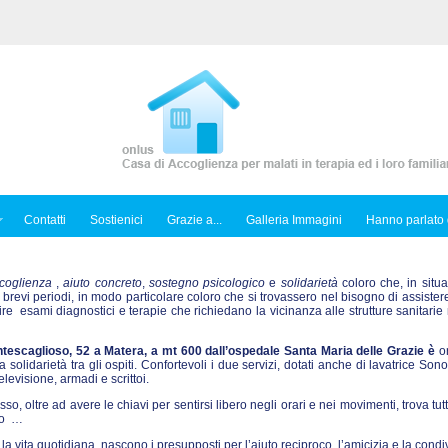
Contatti
Sostienici
Grazie a...
Galleria Immagini
Hanno parlato 
coglienza
,
aiuto concreto
,
sostegno psicologico
e
solidarietà
coloro che, in situa
 brevi periodi, in modo particolare coloro che si trovassero nel bisogno di assiste
 esami diagnostici e terapie che richiedano la vicinanza alle strutture sanitarie 
tescaglioso, 52 a Matera, a mt 600 dall’ospedale Santa Maria delle Grazie è
or
solidarietà tra gli ospiti. Confortevoli i due servizi, dotati anche di lavatrice Sono
levisione, armadi e scrittoi.
esso, oltre ad avere le chiavi per sentirsi libero negli orari e nei movimenti, trova tutt
nto …
la vita quotidiana, nascono i presupposti per l’aiuto reciproco, l’amicizia e la condi