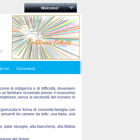
Welcome!
di noi
Documenti
zione di indigenza o di difficoltà, dovessero
re un familiare ricoverato presso il nosocomio
materane, senza la necessità del ricovero in
ganizzata in forma di comunità famiglia con
 presenti tre camere da letto: una tripla, una
o, dalle stoviglie, alla biancheria, alla Bibbia
visione del dolore.