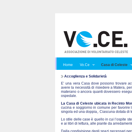
Home
Vo.Ce
Casa di Celeste
Accoglienza e Solidarietà
E’ una vera Casa dove possono trovare
ac
avere la necessità di risiedere a Matera, per
materano o ancora quanti dovessero eseguire
ospedale.
La Casa di Celeste ubicata in Recinto Mon
cucina e soggiorno in comune per favorire la 
singola ed una doppia,. Ciascuna dotata di te
Lo stile delle case è quello in cui l’ospite st
e ai libri di lettura, alle piante da arredame
Dalla condivisione degli spazi necessari per 