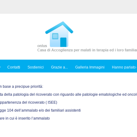
Contatti
Sostienici
Grazie a...
Galleria Immagini
Hanno parlato 
n base a precipue priorità:
 della patologia del ricoverato con riguardo alle patologie ematologiche ed onco
appartenenza del ricoverato ( ISEE)
egge 104 dell’ammalato e/o dei familiari assistenti
re in cui è inserito l’ammalato