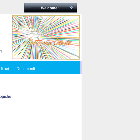
Welcome!
di noi
Documenti
logiche