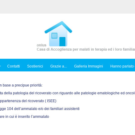
Contatti
Sostienici
Grazie a...
Galleria Immagini
Hanno parlato 
n base a precipue priorità:
 della patologia del ricoverato con riguardo alle patologie ematologiche ed onco
appartenenza del ricoverato ( ISEE)
egge 104 dell’ammalato e/o dei familiari assistenti
re in cui è inserito l’ammalato