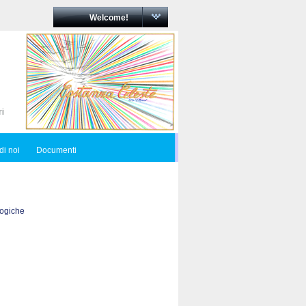
Welcome!
di noi
Documenti
logiche