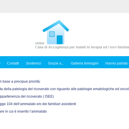
Contatti
Sostienici
Grazie a...
Galleria Immagini
Hanno parlato 
n base a precipue priorità:
 della patologia del ricoverato con riguardo alle patologie ematologiche ed onco
appartenenza del ricoverato ( ISEE)
egge 104 dell’ammalato e/o dei familiari assistenti
re in cui è inserito l’ammalato