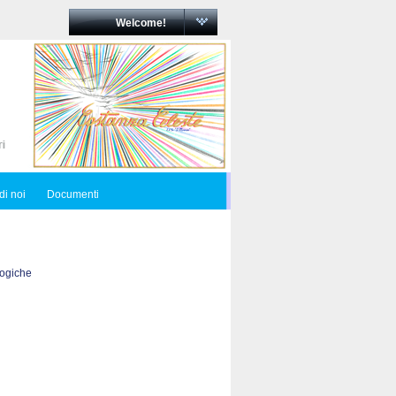
Welcome!
di noi
Documenti
logiche