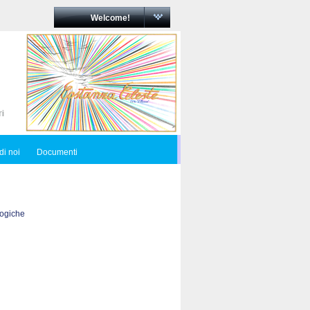
Welcome!
di noi
Documenti
logiche