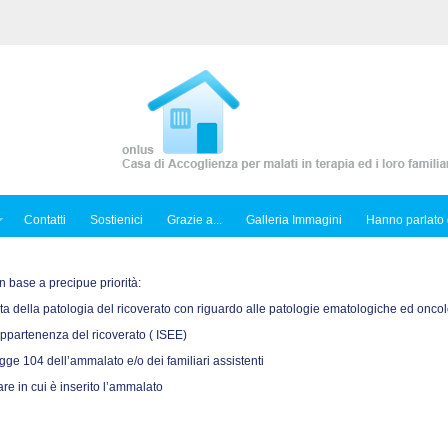
Contatti
Sostienici
Grazie a...
Galleria Immagini
Hanno parlato 
n base a precipue priorità:
 della patologia del ricoverato con riguardo alle patologie ematologiche ed onco
appartenenza del ricoverato ( ISEE)
egge 104 dell’ammalato e/o dei familiari assistenti
re in cui è inserito l’ammalato