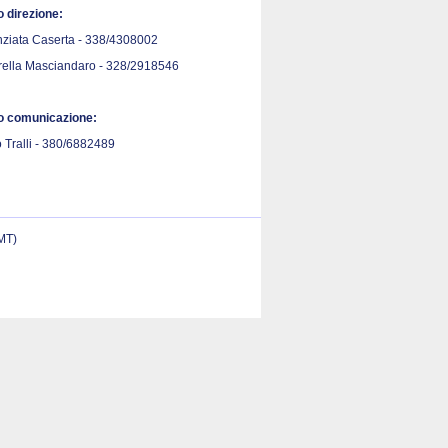
o direzione:
ziata Caserta - 338/4308002
rella Masciandaro - 328/2918546
io comunicazione:
 Tralli - 380/6882489
(MT)