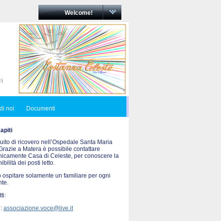
Welcome!
di noi
Documenti
piti
uito di ricovero nell’Ospedale Santa Maria
Grazie a Matera è possibile contattare
onicamente Casa di Celeste, per conoscere la
ibilità dei posti letto.
 ospitare solamente un familiare per ogni
nte.
ti:
 :
associazione.voce@live.it