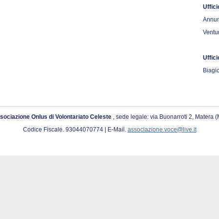
Uffici
Annun
Ventu
Uffic
Biagio
sociazione Onlus di Volontariato Celeste
, sede legale: via Buonarroti 2, Matera 
Codice Fiscale. 93044070774 | E-Mail.
associazione.voce@live.it