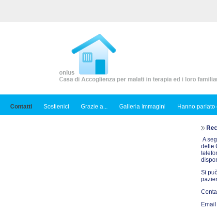
Contatti
Sostienici
Grazie a...
Galleria Immagini
Hanno parlato 
Reca
A seg
delle 
telef
dispon
Si può
pazie
Contat
Email