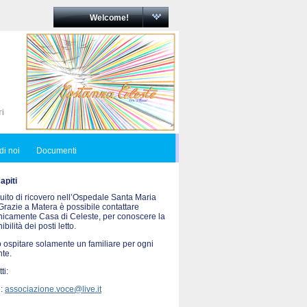
Welcome!
di noi
Documenti
piti
uito di ricovero nell’Ospedale Santa Maria
Grazie a Matera è possibile contattare
onicamente Casa di Celeste, per conoscere la
ibilità dei posti letto.
 ospitare solamente un familiare per ogni
nte.
ti:
 :
associazione.voce@live.it