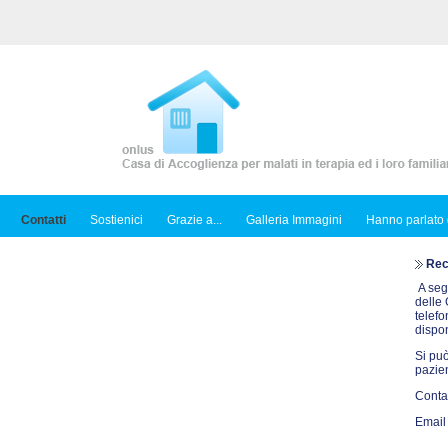
Contatti
Sostienici
Grazie a...
Galleria Immagini
Hanno parlato 
Reca
A seg
delle 
telef
dispon
Si può
pazie
Contat
Email