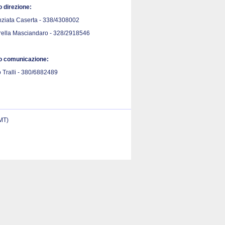
o direzione:
ziata Caserta - 338/4308002
rella Masciandaro - 328/2918546
io comunicazione:
 Tralli - 380/6882489
(MT)