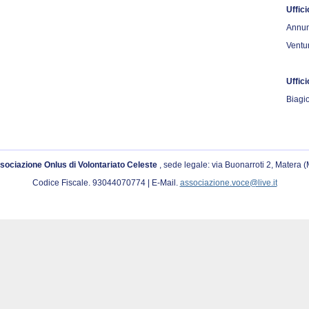
Uffici
Annun
Ventu
Uffic
Biagio
sociazione Onlus di Volontariato Celeste
, sede legale: via Buonarroti 2, Matera 
Codice Fiscale. 93044070774 | E-Mail.
associazione.voce@live.it