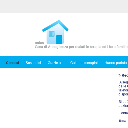
Contatti
Sostienici
Grazie a...
Galleria Immagini
Hanno parlato 
Reca
A seg
delle 
telef
dispon
Si può
pazie
Contat
Email