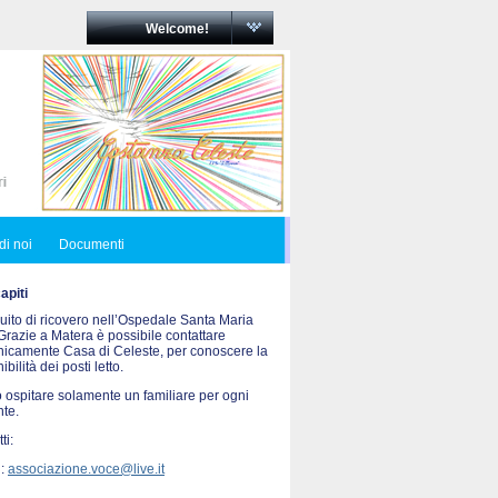
Welcome!
di noi
Documenti
piti
uito di ricovero nell’Ospedale Santa Maria
Grazie a Matera è possibile contattare
onicamente Casa di Celeste, per conoscere la
ibilità dei posti letto.
 ospitare solamente un familiare per ogni
nte.
ti:
 :
associazione.voce@live.it