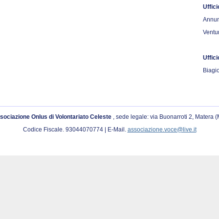
Uffici
Annun
Ventu
Uffic
Biagio
sociazione Onlus di Volontariato Celeste
, sede legale: via Buonarroti 2, Matera 
Codice Fiscale. 93044070774 | E-Mail.
associazione.voce@live.it