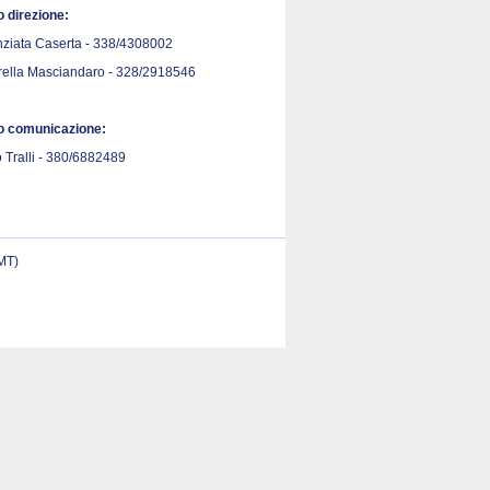
o direzione:
ziata Caserta - 338/4308002
rella Masciandaro - 328/2918546
io comunicazione:
 Tralli - 380/6882489
(MT)