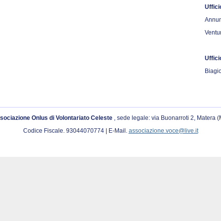
Uffici
Annun
Ventu
Uffic
Biagio
sociazione Onlus di Volontariato Celeste
, sede legale: via Buonarroti 2, Matera 
Codice Fiscale. 93044070774 | E-Mail.
associazione.voce@live.it