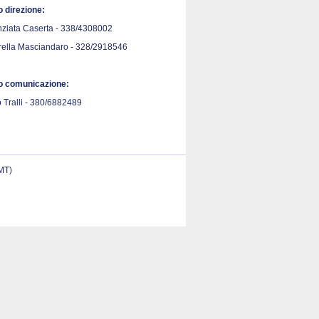
o direzione:
ziata Caserta - 338/4308002
rella Masciandaro - 328/2918546
io comunicazione:
 Tralli - 380/6882489
(MT)