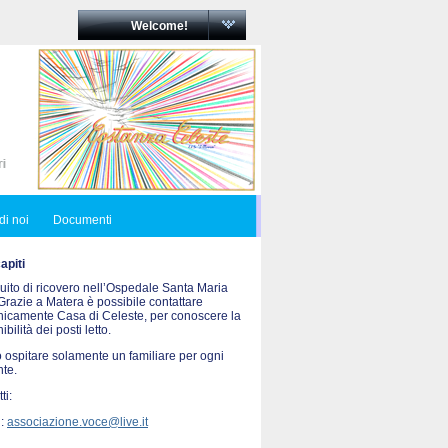
Welcome!
di noi
Documenti
piti
uito di ricovero nell’Ospedale Santa Maria
Grazie a Matera è possibile contattare
onicamente Casa di Celeste, per conoscere la
ibilità dei posti letto.
 ospitare solamente un familiare per ogni
nte.
ti:
 :
associazione.voce@live.it