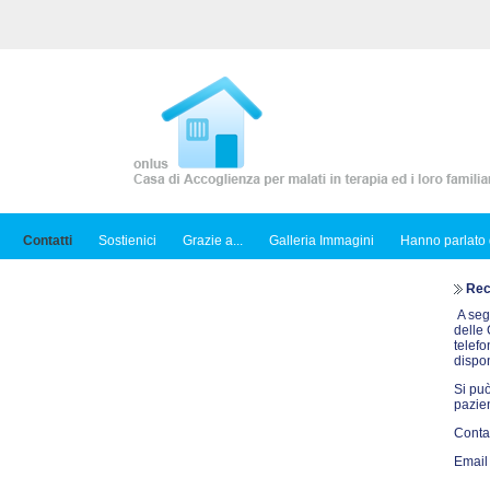
Contatti
Sostienici
Grazie a...
Galleria Immagini
Hanno parlato 
Reca
A seg
delle 
telef
dispon
Si può
pazie
Contat
Email