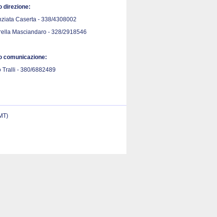
o direzione:
ziata Caserta - 338/4308002
rella Masciandaro - 328/2918546
io comunicazione:
 Tralli - 380/6882489
(MT)