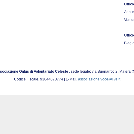
Uffici
Annun
Ventu
Uffic
Biagio
sociazione Onlus di Volontariato Celeste
, sede legale: via Buonarroti 2, Matera 
Codice Fiscale. 93044070774 | E-Mail.
associazione.voce@live.it