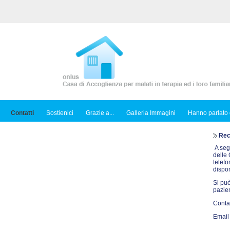
Contatti
Sostienici
Grazie a...
Galleria Immagini
Hanno parlato 
Reca
A seg
delle 
telef
dispon
Si può
pazie
Contat
Email