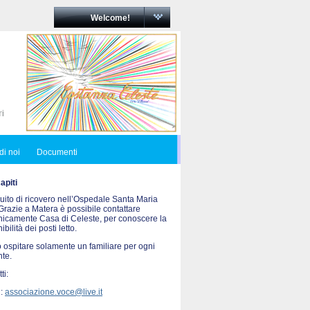
Welcome!
di noi
Documenti
piti
uito di ricovero nell’Ospedale Santa Maria
Grazie a Matera è possibile contattare
onicamente Casa di Celeste, per conoscere la
ibilità dei posti letto.
 ospitare solamente un familiare per ogni
nte.
ti:
 :
associazione.voce@live.it