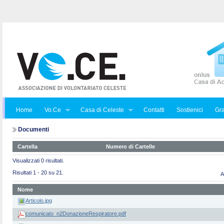
Home
Vo.Ce
Casa di Celeste
Contatti
Sostienici
Gra
Documenti
Cartella
Numero di Cartelle
Visualizzati 0 risultati.
Risultati 1 - 20 su 21.
A
Nome
Articolo.jpg
comunicato_n2DonazioneRespiratore.pdf