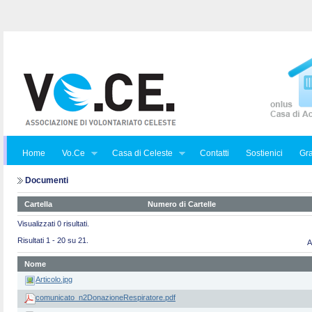
Home
Vo.Ce
Casa di Celeste
Contatti
Sostienici
Gra
Documenti
Cartella
Numero di Cartelle
Visualizzati 0 risultati.
Risultati 1 - 20 su 21.
A
Nome
Articolo.jpg
comunicato_n2DonazioneRespiratore.pdf