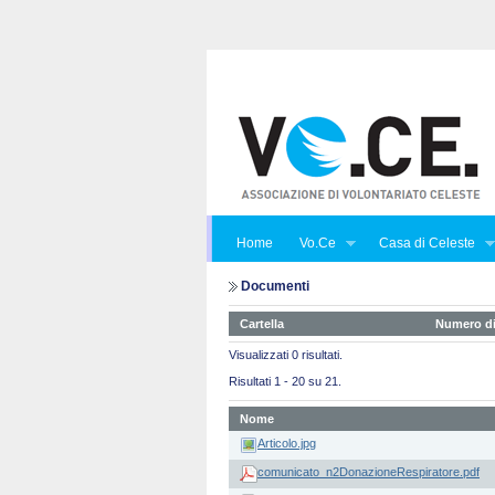
Home
Vo.Ce
Casa di Celeste
Documenti
Cartella
Numero di
Visualizzati 0 risultati.
Risultati 1 - 20 su 21.
Nome
Articolo.jpg
comunicato_n2DonazioneRespiratore.pdf