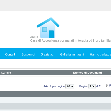
Contatti
Sostienici
Grazie a...
Galleria Immagini
Hanno parlato d
 Cartelle
Numero di Documenti
P
Articoli per pagina
Pagina
di 2