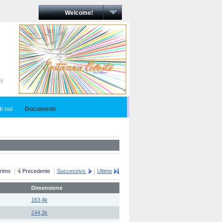
Welcome!
i noi
Documenti
rimo
Precedente
Successivo
Ultimo
Dimensione
163,4k
244,2k