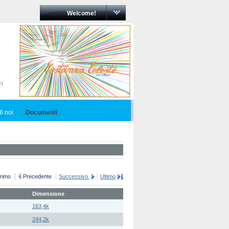
Welcome!
i noi
Documenti
rimo
Precedente
Successivo
Ultimo
Dimensione
163,4k
244,2k