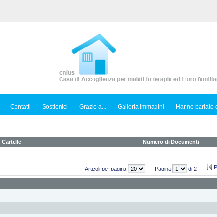
Contatti
Sostienici
Grazie a...
Galleria Immagini
Hanno parlato d
 Cartelle
Numero di Documenti
P
Articoli per pagina
Pagina
di 2