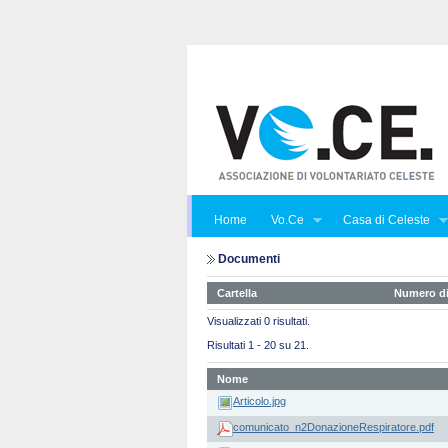
Home
Vo.Ce
Casa di Celeste
Documenti
Cartella
Numero di
Visualizzati 0 risultati.
Risultati 1 - 20 su 21.
Nome
Articolo.jpg
comunicato_n2DonazioneRespiratore.pdf