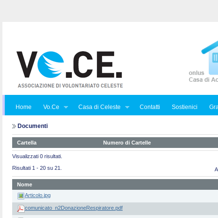
Home
Vo.Ce
Casa di Celeste
Contatti
Sostienici
Gra
Documenti
Cartella
Numero di Cartelle
Visualizzati 0 risultati.
Risultati 1 - 20 su 21.
A
Nome
Articolo.jpg
comunicato_n2DonazioneRespiratore.pdf