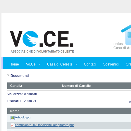
Home
Vo.Ce
Casa di Celeste
Contatti
Sostienici
Gra
Documenti
Cartella
Numero di Cartelle
Visualizzati 0 risultati.
Risultati 1 - 20 su 21.
A
Nome
Articolo.jpg
comunicato_n2DonazioneRespiratore.pdf