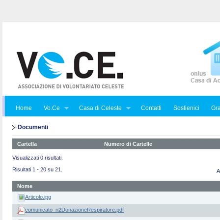
Home
Vo.Ce
Casa di Celeste
Contatti
Sostienici
Gra
Documenti
Cartella
Numero di Cartelle
Visualizzati 0 risultati.
Risultati 1 - 20 su 21.
A
Nome
Articolo.jpg
comunicato_n2DonazioneRespiratore.pdf