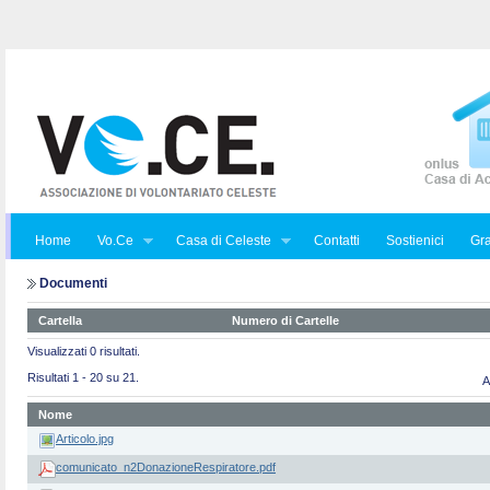
Home
Vo.Ce
Casa di Celeste
Contatti
Sostienici
Gra
Documenti
Cartella
Numero di Cartelle
Visualizzati 0 risultati.
Risultati 1 - 20 su 21.
A
Nome
Articolo.jpg
comunicato_n2DonazioneRespiratore.pdf