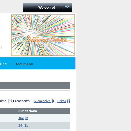
Welcome!
i noi
Documenti
rimo
Precedente
Successivo
Ultimo
Dimensione
163,4k
244,2k