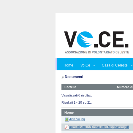
Home
Vo.Ce
Casa di Celeste
Documenti
Cartella
Numero di
Visualizzati 0 risultati.
Risultati 1 - 20 su 21.
Nome
Articolo.jpg
comunicato_n2DonazioneRespiratore.pdf