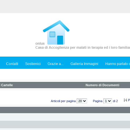
Contatti
Sostienici
Grazie a...
Galleria Immagini
Hanno parlato d
 Cartelle
Numero di Documenti
P
Articoli per pagina
Pagina
di 2