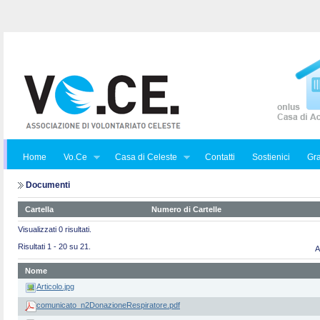
Home
Vo.Ce
Casa di Celeste
Contatti
Sostienici
Gra
Documenti
Cartella
Numero di Cartelle
Visualizzati 0 risultati.
Risultati 1 - 20 su 21.
A
Nome
Articolo.jpg
comunicato_n2DonazioneRespiratore.pdf