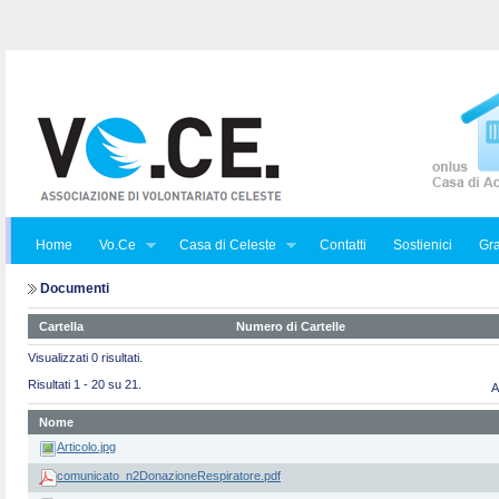
Home
Vo.Ce
Casa di Celeste
Contatti
Sostienici
Gra
Documenti
Cartella
Numero di Cartelle
Visualizzati 0 risultati.
Risultati 1 - 20 su 21.
A
Nome
Articolo.jpg
comunicato_n2DonazioneRespiratore.pdf